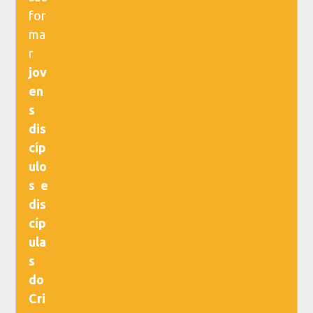
for
ma
r
jov
en
s
dis
cíp
ulo
s e
dis
cíp
ula
s
do
Cri