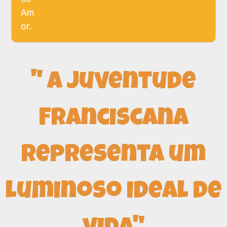
Am
or.
" A Juventude
Franciscana
representa um
luminoso ideal de