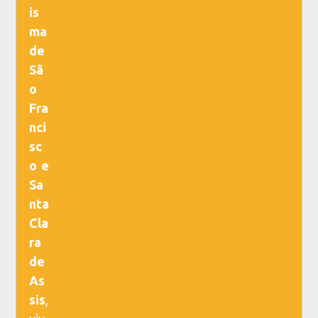
is
ma
de
Sã
o
Fra
nci
sc
o e
Sa
nta
Cla
ra
de
As
sis
,