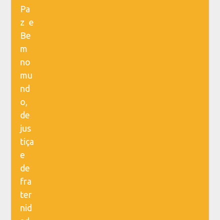
Pa
z e
Be
m
no
mu
nd
o,
de
jus
tiça
e
de
fra
ter
nid