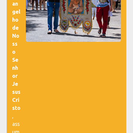
an
gel
ho
de
No
ss
o
Se
nh
or
Je
sus
Cri
sto
,
ass
um