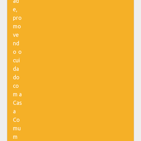
ad
e,
pro
mo
ve
nd
o o
cui
da
do
co
m a
Cas
a
Co
mu
m