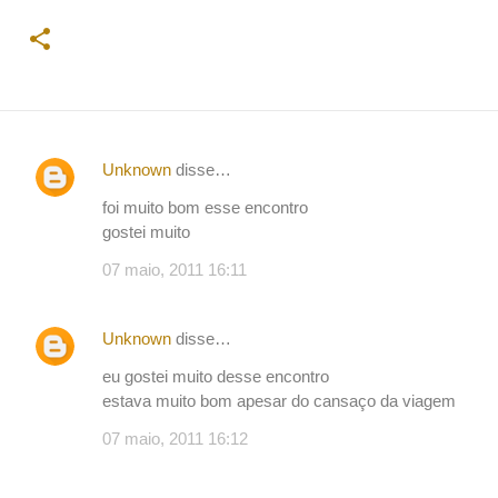
Unknown
disse…
C
foi muito bom esse encontro
o
gostei muito
m
07 maio, 2011 16:11
e
n
t
Unknown
disse…
á
eu gostei muito desse encontro
r
estava muito bom apesar do cansaço da viagem
i
07 maio, 2011 16:12
o
s