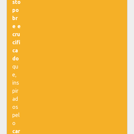
sto
po
br
e e
cru
cifi
ca
do
qu
e,
ins
pir
ad
os
pel
o
car