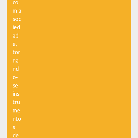
co
m a
soc
ied
ad
e,
tor
na
nd
o-
se
ins
tru
me
nto
s
de