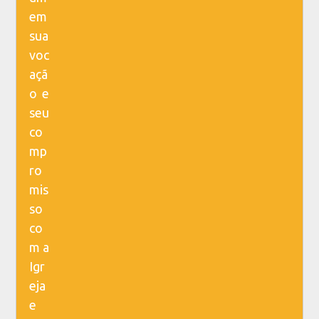
em
sua
voc
açã
o e
seu
co
mp
ro
mis
so
co
m a
Igr
eja
e