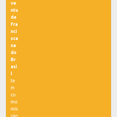
ve
ntu
de
Fra
nci
sca
na
do
Br
asi
l
te
m
co
mo
mis
são