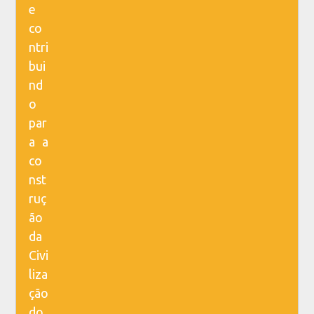
e
co
ntri
bui
nd
o
par
a a
co
nst
ruç
ão
da
Civi
liza
ção
do