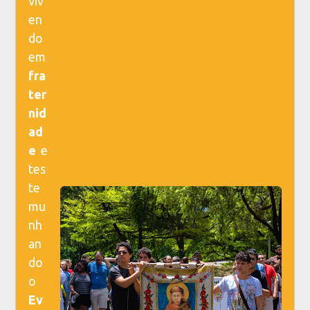
viv
en
do
em
fra
ter
nid
ad
e
e
tes
te
mu
nh
an
do
o
Ev