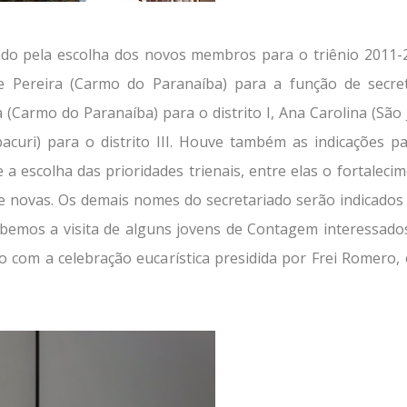
ado pela escolha dos novos membros para o triênio 2011-
e Pereira (Carmo do Paranaíba) para a função de secret
 (Carmo do Paranaíba) para o distrito I, Ana Carolina (São
mbacuri) para o distrito III. Houve também as indicações p
e a escolha das prioridades trienais, entre elas o fortaleci
 de novas. Os demais nomes do secretariado serão indicados
ecebemos a visita de alguns jovens de Contagem interessad
o com a celebração eucarística presidida por Frei Romero,