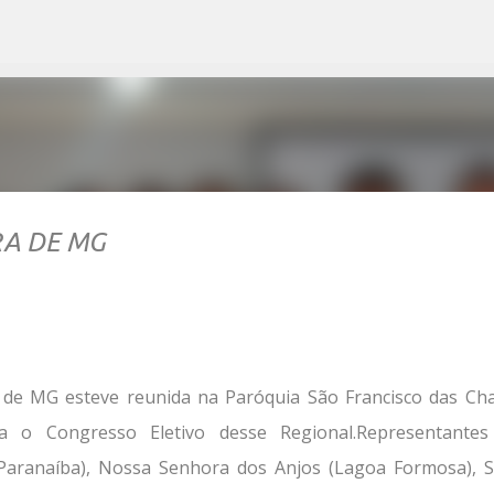
Pular para o conteúdo principal
RA DE MG
a de MG esteve reunida na Paróquia São Francisco das Ch
a o Congresso Eletivo desse Regional.Representantes
 Paranaíba), Nossa Senhora dos Anjos (Lagoa Formosa), 