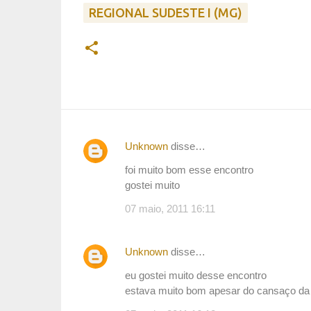
REGIONAL SUDESTE I (MG)
Unknown
disse…
C
foi muito bom esse encontro
o
gostei muito
m
07 maio, 2011 16:11
e
n
t
Unknown
disse…
á
eu gostei muito desse encontro
r
estava muito bom apesar do cansaço da
i