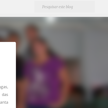
agas,
 das
Santa