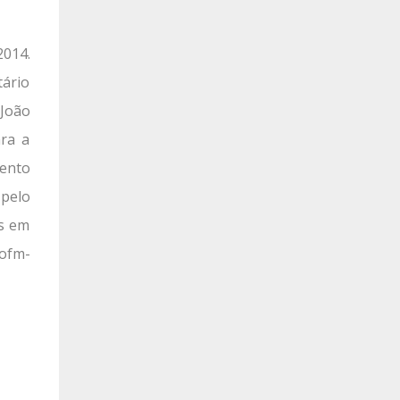
2014.
ário
 João
ara a
mento
 pelo
os em
 ofm-