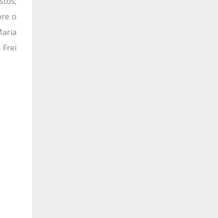
stos;
bre o
Maria
 Frei