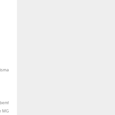
risma
 bem!
de MG