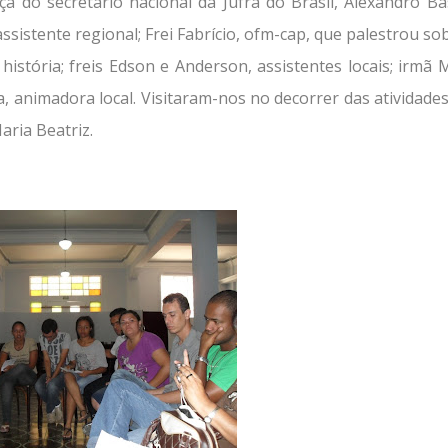
 do secretário nacional da Jufra do Brasil, Alexandro Ba
ssistente regional; Frei Fabrício, ofm-cap, que palestrou so
história; freis Edson e Anderson, assistentes locais; irmã 
, animadora local. Visitaram-nos no decorrer das atividades
aria Beatriz.