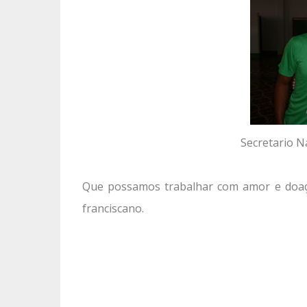
Secretario N
Que possamos trabalhar com amor e doaçã
franciscano.