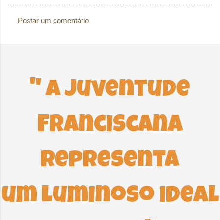
Postar um comentário
C
o
m
e
n
" A Juventude
t
á
Franciscana
r
i
o
representa
s
um luminoso ideal