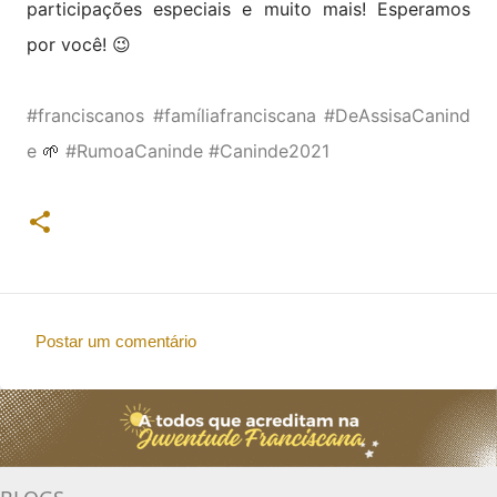
participações especiais e muito mais! Esperamos
por você! 😉
#franciscanos
#famíliafranciscana
#DeAssisaCanind
e
🌱
#RumoaCaninde
#Caninde2021
Postar um comentário
C
o
m
e
n