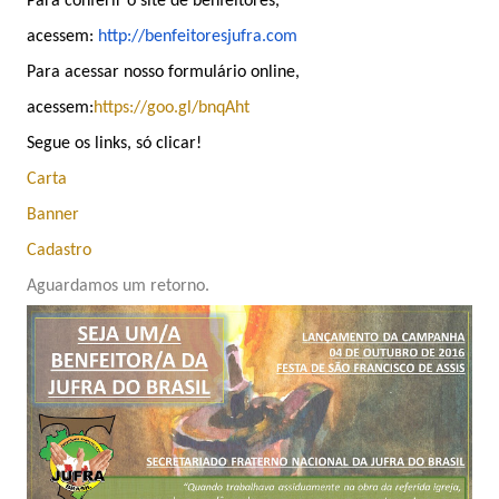
Para conferir o site de benfeitores,
acessem:
http://benfeitoresjufra.com
Para acessar nosso formulário online,
acessem:
https://goo.gl/bnqAht
Segue os links, só clicar!
Carta
Banner
Cadastro
Aguardamos um retorno.