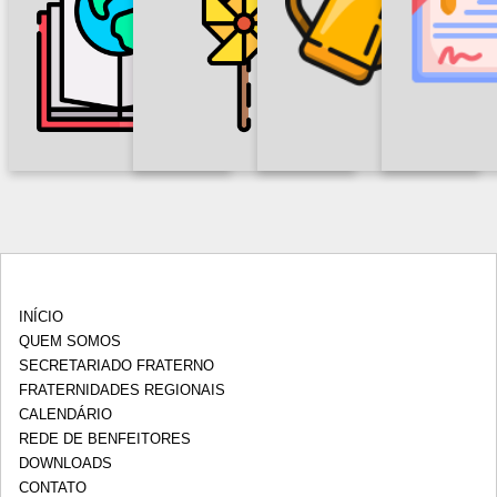
i
REDE DE
JU
INFÂNCIA E
o
FORMAÇÃO
BENFEITORES
ACA
ADOLESCÊNCIA
s
FRANCISCANA
INÍCIO
QUEM SOMOS
SECRETARIADO FRATERNO
FRATERNIDADES REGIONAIS
CALENDÁRIO
REDE DE BENFEITORES
DOWNLOADS
CONTATO