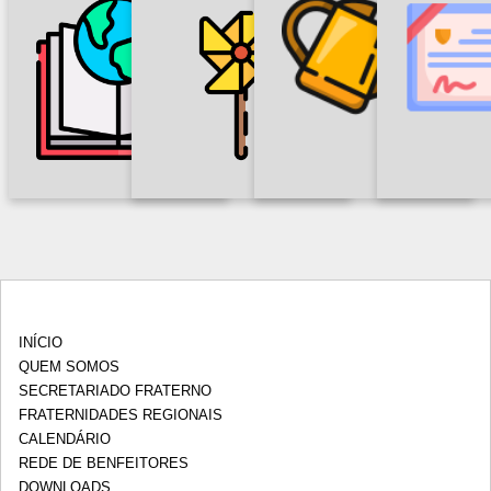
REDE DE
JU
INFÂNCIA E
FORMAÇÃO
BENFEITORES
ACA
ADOLESCÊNCIA
FRANCISCANA
INÍCIO
QUEM SOMOS
SECRETARIADO FRATERNO
FRATERNIDADES REGIONAIS
CALENDÁRIO
REDE DE BENFEITORES
DOWNLOADS