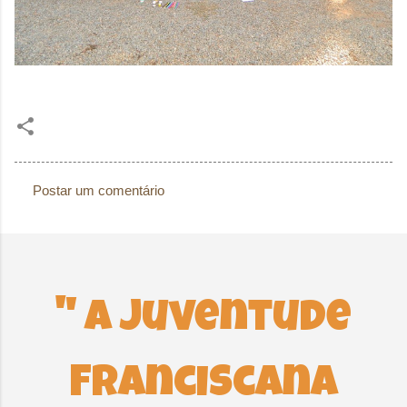
Postar um comentário
C
o
m
e
n
" A Juventude
t
á
Franciscana
r
i