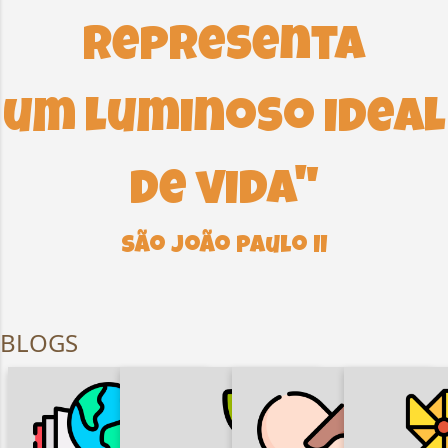
o
representa
s
um luminoso ideal
de vida"
São João Paulo II
BLOGS
DIREITOS
INFÂN
HUMANOS,