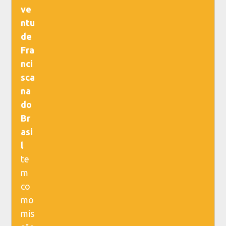
ve
ntu
de
Fra
nci
sca
na
do
Br
asi
l
te
m
co
mo
mis