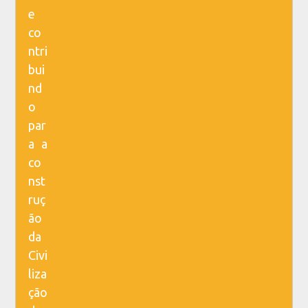
e
co
ntri
bui
nd
o
par
a a
co
nst
ruç
ão
da
Civi
liza
ção