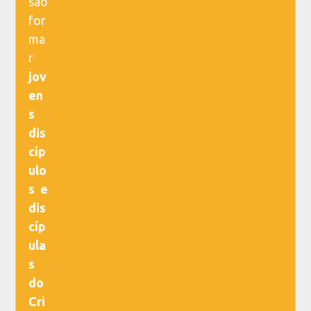
são
for
ma
r
jov
en
s
dis
cíp
ulo
s e
dis
cíp
ula
s
do
Cri