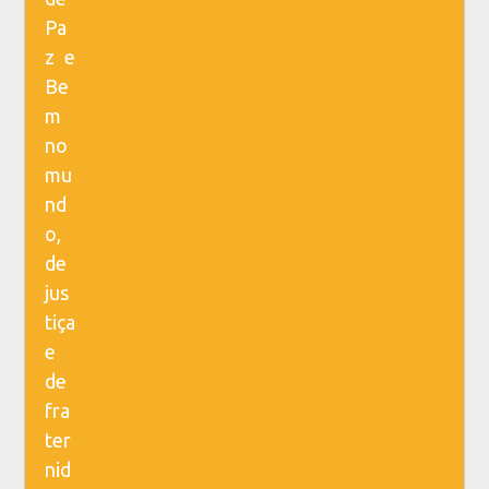
Pa
z e
Be
m
no
mu
nd
o,
de
jus
tiça
e
de
fra
ter
nid