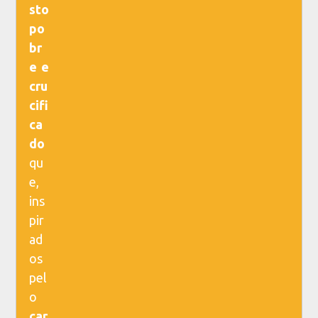
sto
po
br
e e
cru
cifi
ca
do
qu
e,
ins
pir
ad
os
pel
o
car