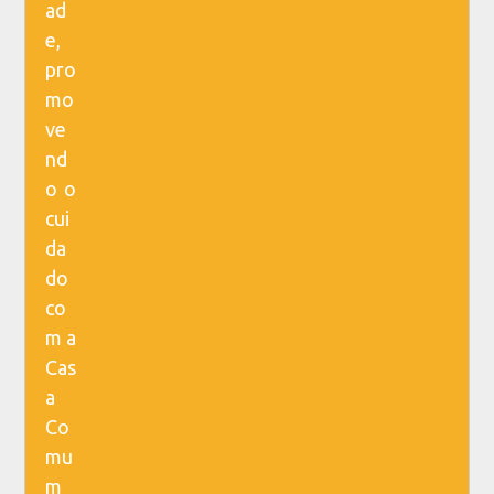
ad
e,
pro
mo
ve
nd
o o
cui
da
do
co
m a
Cas
a
Co
mu
m