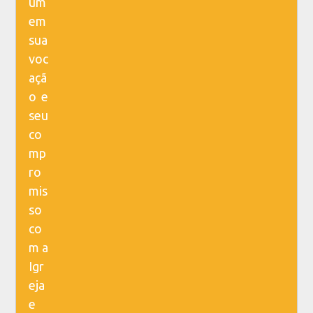
um
em
sua
voc
açã
o e
seu
co
mp
ro
mis
so
co
m a
Igr
eja
e