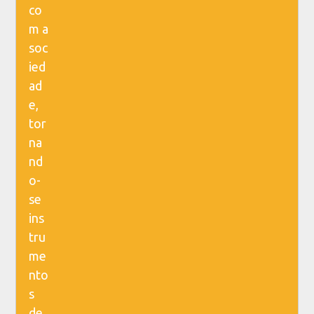
co
m a
soc
ied
ad
e,
tor
na
nd
o-
se
ins
tru
me
nto
s
de