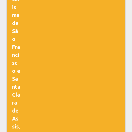
is
ma
de
Sã
o
Fra
nci
sc
o e
Sa
nta
Cla
ra
de
As
sis
,