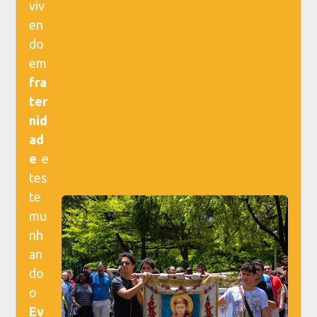
viv
en
do
em
fra
ter
nid
ad
e
e
tes
te
mu
nh
an
do
o
Ev