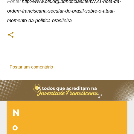
Fonte:
http://www.ofs.org.br/noticias/item/721-nota-da-
ordem-franciscana-secular-do-brasil-sobre-o-atual-
momento-da-politica-brasileira
Postar um comentário
C
o
m
e
n
N
t
á
o
r