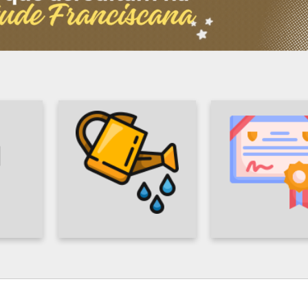
REDE DE
JUFRA
 E
BENFEITORES
ACADEM
CIA
ANA