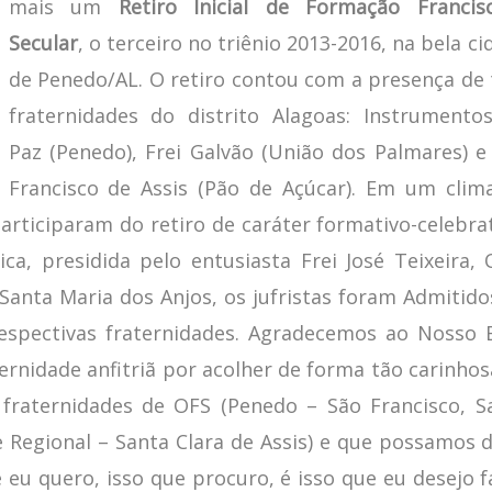
mais um
Retiro Inicial de Formação Francis
Secular
, o terceiro no triênio 2013-2016, na bela ci
de Penedo/AL. O retiro contou com a presença de 
fraternidades do distrito Alagoas: Instrumento
Paz (Penedo), Frei Galvão (União dos Palmares) e
Francisco de Assis (Pão de Açúcar). Em um clim
participaram do retiro de caráter formativo-celebrat
ca, presidida pelo entusiasta Frei José Teixeira,
 Santa Maria dos Anjos, os jufristas foram Admitido
spectivas fraternidades. Agradecemos ao Nosso
ternidade anfitriã por acolher de forma tão carinhos
 fraternidades de OFS (Penedo – São Francisco, S
e Regional – Santa Clara de Assis) e que possamos d
e eu quero, isso que procuro, é isso que eu desejo f