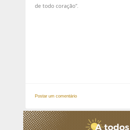
de todo coração”.
Postar um comentário
C
o
m
e