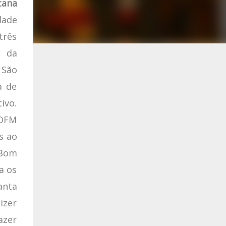
cana
dade
três
s da
 São
a de
ivo.
 OFM
s ao
 Bom
a os
anta
izer
azer