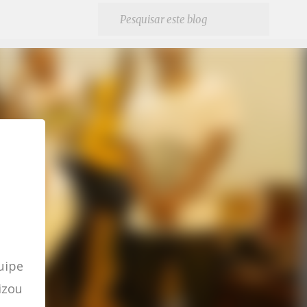
uipe
izou