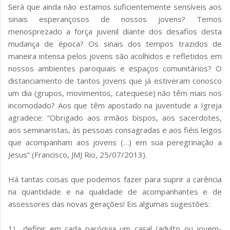
Será que ainda não estamos suficientemente sensíveis aos
sinais esperançosos de nossos jovens? Temos
menosprezado a força juvenil diante dos desafios desta
mudança de época? Os sinais dos tempos trazidos de
maneira intensa pelos jovens são acolhidos e refletidos em
nossos ambientes paroquiais e espaços comunitários? O
distanciamento de tantos jovens que já estiveram conosco
um dia (grupos, movimentos, catequese) não têm mais nos
incomodado? Aos que têm apostado na juventude a Igreja
agradece: “Obrigado aos irmãos bispos, aos sacerdotes,
aos seminaristas, às pessoas consagradas e aos fiéis leigos
que acompanham aos jovens (…) em sua peregrinação a
Jesus” (Francisco, JMJ Rio, 25/07/2013).
Há tantas coisas que podemos fazer para suprir a carência
na quantidade e na qualidade de acompanhantes e de
assessores das novas gerações! Eis algumas sugestões:
1) definir em cada paróquia um casal (adulto ou jovem-