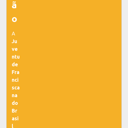
ã
o
A
Ju
ve
ntu
de
Fra
nci
sca
na
do
Br
asi
l