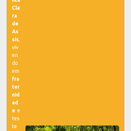
Cla
ra
de
As
sis
,
viv
en
do
em
fra
ter
nid
ad
e
e
tes
te