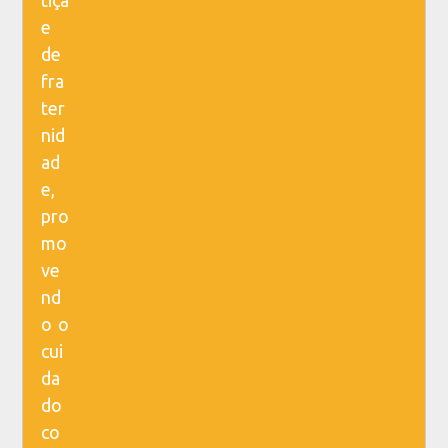
tiça
e
de
fra
ter
nid
ad
e,
pro
mo
ve
nd
o o
cui
da
do
co