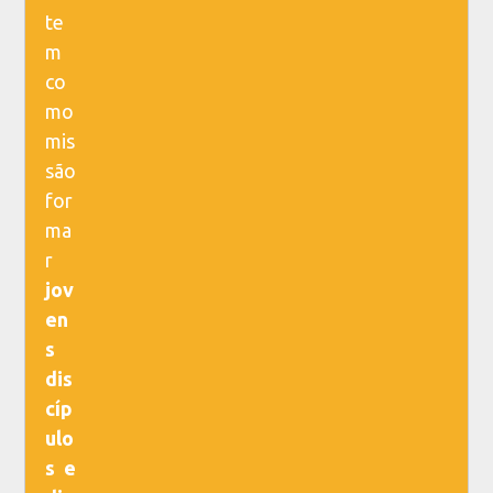
te
m
co
mo
mis
são
for
ma
r
jov
en
s
dis
cíp
ulo
s e