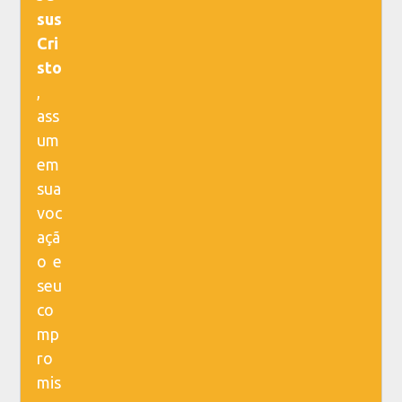
sus
Cri
sto
,
ass
um
em
sua
voc
açã
o e
seu
co
mp
ro
mis