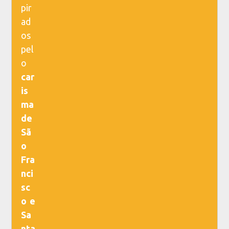
pir
ad
os
pel
o
car
is
ma
de
Sã
o
Fra
nci
sc
o e
Sa
nta