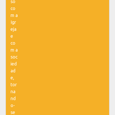
so
co
m a
Igr
eja
e
co
m a
soc
ied
ad
e,
tor
na
nd
o-
se