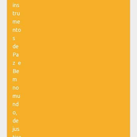
ins
tru
me
nto
s
de
Pa
z e
Be
m
no
mu
nd
o,
de
jus