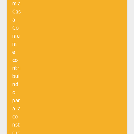
m a
Cas
a
Co
mu
m
e
co
ntri
bui
nd
o
par
a a
co
nst
ruç