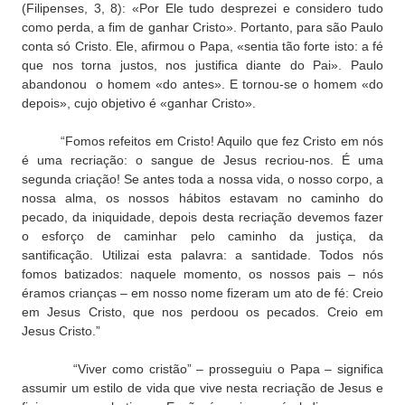
(Filipenses, 3, 8): «Por Ele tudo desprezei e considero tudo
como perda, a fim de ganhar Cristo». Portanto, para são Paulo
conta só Cristo. Ele, afirmou o Papa, «sentia tão forte isto: a fé
que nos torna justos, nos justifica diante do Pai». Paulo
abandonou o homem «do antes». E tornou-se o homem «do
depois», cujo objetivo é «ganhar Cristo».
“Fomos refeitos em Cristo! Aquilo que fez Cristo em nós
é uma recriação: o sangue de Jesus recriou-nos. É uma
segunda criação! Se antes toda a nossa vida, o nosso corpo, a
nossa alma, os nossos hábitos estavam no caminho do
pecado, da iniquidade, depois desta recriação devemos fazer
o esforço de caminhar pelo caminho da justiça, da
santificação. Utilizai esta palavra: a santidade. Todos nós
fomos batizados: naquele momento, os nossos pais – nós
éramos crianças – em nosso nome fizeram um ato de fé: Creio
em Jesus Cristo, que nos perdoou os pecados. Creio em
Jesus Cristo.”
“Viver como cristão” – prosseguiu o Papa – significa
assumir um estilo de vida que vive nesta recriação de Jesus e