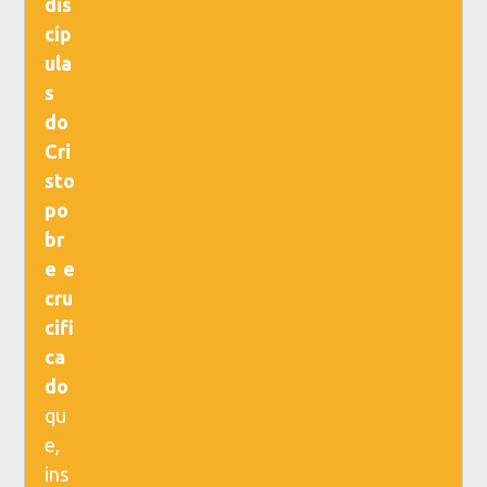
dis
cíp
ula
s
do
Cri
sto
po
br
e e
cru
cifi
ca
do
qu
e,
ins