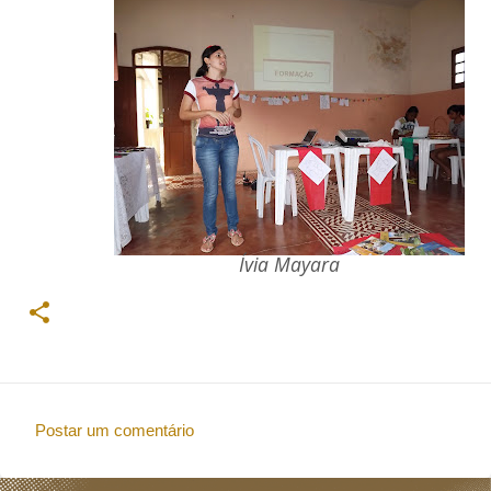
Ívia Mayara
Postar um comentário
C
o