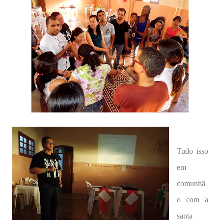
Tudo isso
em
comunhã
o com a
santa