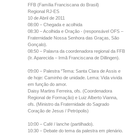
FFB (Família Franciscana do Brasil)
t
Regional RJ-ES
á
10 de Abril de 2011
r
08:00 – Chegada e acolhida
i
08:30 – Acolhida e Oração - (responsável OFS –
Fraternidade Nossa Senhora das Graças, São
o
Gonçalo).
s
08:50 – Palavra da coordenadora regional da FFB
(Ir. Aparecida – Irmã Franciscana de Dillingen).
09:00 – Palestra “Tema: Santa Clara de Assis e
de hoje: Caminho de unidade. Lema: Vida vivida
em função do amor.
Daisy Martins Ferreira, ofs. (Coordenadora
Regional de Formação) e Luiz Alberto Vianna,
ofs. (Ministro da Fraternidade do Sagrado
Coração de Jesus / Petrópolis)
10:00 – Café / lanche (partilhado).
10:30 – Debate do tema da palestra em plenário.