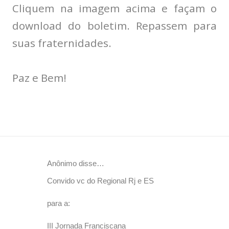
Cliquem na imagem acima e façam o
download do boletim. Repassem para
suas fraternidades.
Paz e Bem!
Anônimo disse…
C
Convido vc do Regional Rj e ES
o
m
para a:
e
n
III Jornada Franciscana