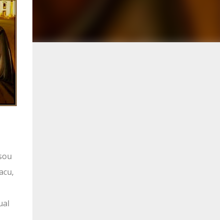
ssou
acu,
ual