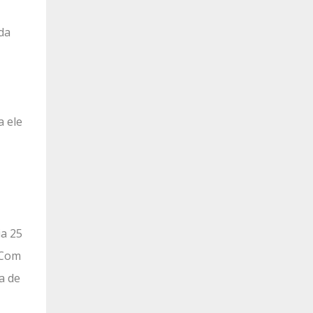
da
a ele
ia 25
. Com
a de