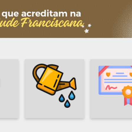
REDE DE
JUFRA
 E
BENFEITORES
ACADEM
CIA
ANA