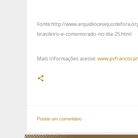
Fonte:http://www.arquidiocesejuizdefora.or
brasileiro-e-comemorado-no-dia-25.html
Mais Informações acesse:
www.pvfrancisca
Postar um comentário
C
o