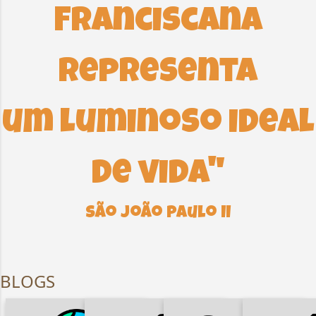
Franciscana
r
i
o
representa
s
um luminoso ideal
de vida"
São João Paulo II
BLOGS