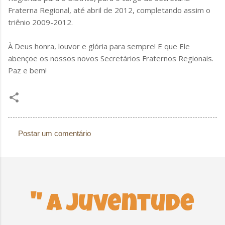
Fraterna Regional, até abril de 2012, completando assim o
triênio 2009-2012.
À Deus honra, louvor e glória para sempre! E que Ele
abençoe os nossos novos Secretários Fraternos Regionais.
Paz e bem!
Postar um comentário
C
o
m
e
n
" A Juventude
t
á