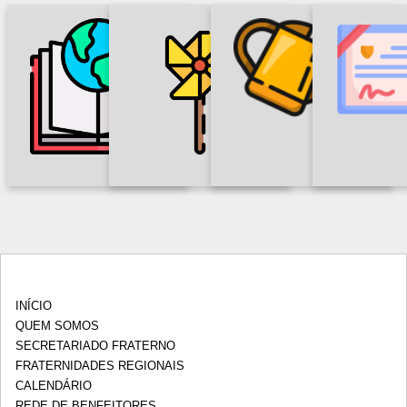
á
r
i
REDE DE
JU
INFÂNCIA E
o
FORMAÇÃO
BENFEITORES
ACA
ADOLESCÊNCIA
s
FRANCISCANA
INÍCIO
QUEM SOMOS
SECRETARIADO FRATERNO
FRATERNIDADES REGIONAIS
CALENDÁRIO
REDE DE BENFEITORES