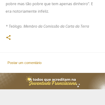
pobre mas tão pobre que tem apenas dinheiro". E
era notoriamente infeliz.
* Teólogo. Membro da Comissão da Carta da Terra
Postar um comentário
C
o
m
e
n
t